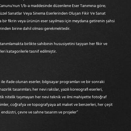
eri Kanunu'nun 1/b-a maddesinde düzenlene Eser Tanımına göre;
 Güzel Sanatlar Veya Sinema Eserlerinden Oluşan Fikir Ve Sanat
a bir fikrin veya ürünün eser sayılması için meydana getirenin şahsi
erinden birine dahil olması gerekmektedir.
tanımlamakta birlikte sahibinin hususiyetini taşıyan her fikir ve
i katagorilerle tasnif edilmiştir.
zı ile ifade olunan eserler; bilgisayar programları ve bir sonraki
ık tasarımları; her nevi rakslar, yazılı koreografi eserleri,
k nitelik taşımayan her nevi teknik ve ilmi mahiyette fotoğraf
 resimler, coğrafya ve topografyaya ait maket ve benzerleri, her çeşit
, endüstri, çevre ve sahne tasarım ve projeler”