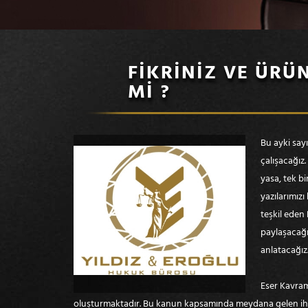
FİKRİNİZ VE ÜR
Mİ ?
Bu ayki say
çalışacağız.
yasa, tek b
yazılarımız
teşkil eden 
paylaşacağız
anlatacağız
Eser Kavram
oluşturmaktadır. Bu kanun kapsamında meydana gelen ihtil