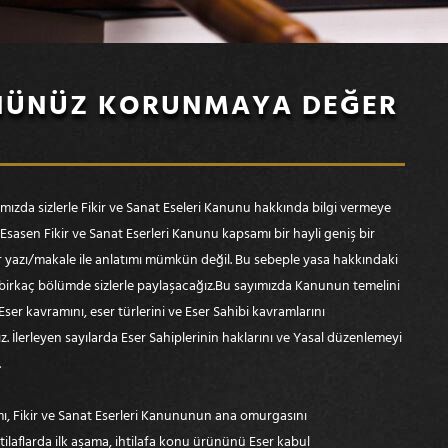
ÜNÜNÜZ KORUNMAYA DEĞER
ımızda sizlerle Fikir ve Sanat Eseleri Kanunu hakkında bilgi vermeye
 Esasen Fikir ve Sanat Eserleri Kanunu kapsamı bir hayli geniş bir
ir yazı/makale ile anlatımı mümkün değil. Bu sebeple yasa hakkındaki
ı birkaç bölümde sizlerle paylaşacağız.Bu sayımızda Kanunun temelini
Eser kavramını, eser türlerini ve Eser Sahibi kavramlarını
. İlerleyen sayılarda Eser Sahiplerinin haklarını ve Yasal düzenlemeyi
.
ı, Fikir ve Sanat Eserleri Kanununun ana omurgasını
aflarda ilk aşama, ihtilafa konu ürününü Eser kabul