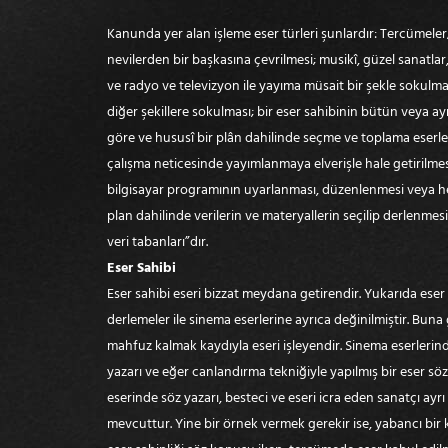
Kanunda yer alan işleme eser türleri şunlardır: Tercümeler; 
nevilerden bir başkasına çevrilmesi; musikî, güzel sanatlar
ve radyo ve televizyon ile yayıma müsait bir şekle sokulmas
diğer şekillere sokulması; bir eser sahibinin bütün veya ay
göre ve hususî bir plân dahilinde seçme ve toplama eserler
çalışma neticesinde yayımlanmaya elverişle hale getirilmesi;
bilgisayar programının uyarlanması, düzenlenmesi veya her
plan dahilinde verilerin ve materyallerin seçilip derlenmes
veri tabanları”dır.
Eser Sahibi
Eser sahibi eseri bizzat meydana getirendir. Yukarıda eser
derlemeler ile sinema eserlerine ayrıca değinilmiştir. Buna 
mahfuz kalmak kaydıyla eseri işleyendir. Sinema eserlerin
yazarı ve eğer canlandırma tekniğiyle yapılmış bir eser söz
eserinde söz yazarı, besteci ve eseri icra eden sanatçı ayrı 
mevcuttur. Yine bir örnek vermek gerekir ise, yabancı bir k