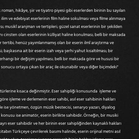
roman, hikâye, şiir ve tiyatro piyesi gibi eserlerden birinin bu sayılan
, ilim ve edebiyat eserlerinin film haline sokulması veya filme alınmaya
ı; musikî aranjman ve tertipleri; güzel sanat eserlerinin bir şekilden
nı cinsten olan eserlerinin külliyat haline konulması; belli bir maksada
 tertibi; henüz yayımlanmamış olan bir eserin ilmî araştırma ve
 başkasına ait bir eserin izah veya şerhi yahut kısaltılması; bir
hangi bir değişim yapılması; belli bir maksada göre ve hususi bir
i sonucu ortaya çıkan bir araç ile okunabilir veya diğer biçimdeki"
 türlerine kısaca değinmiştir. Eser sahipliği konusunda işleme ve
göre işleme ve derlemenin eser sahibi, asıl eser sahibinin hakları
de ise yönetmen, özgün müzik bestecisi, senaryo yazarı, diyalog
 konusu ise animatör, eserin birlikte sahibidir. Örneğin, bir musiki
ayrı eser sahibidir ve her birinin eser sahipliğinden kaynaklı hakları
itabın Türkçeye çevrilerek basımı halinde, eserin orijinal metni asıl