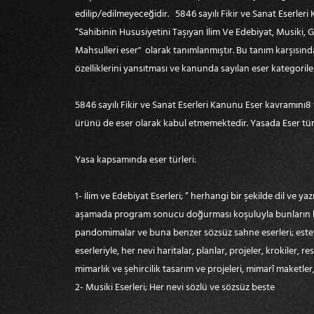
edilip/edilmeyeceğidir. 5846 sayılı Fikir ve Sanat Eserl
“Sahibinin Hususiyetini Taşıyan İlim Ve Edebiyat, Musiki,
Mahsulleri eser" olarak tanımlanmıştır. Bu tanım karşısınd
özelliklerini yansıtması ve kanunda sayılan eser kategoril
5846 sayılı Fikir ve Sanat Eserleri Kanunu Eser kavramını8 
ürünü de eser olarak kabul etmemektedir. Yasada Eser türler
Yasa kapsamında eser türleri:
1- İlim ve Edebiyat Eserleri; “ herhangi bir şekilde dil ve ya
aşamada program sonucu doğurması koşuluyla bunların hazırl
pandomimalar ve buna benzer sözsüz sahne eserleri; esteti
eserleriyle, her nevi haritalar, planlar, projeler, krokiler,
mimarlık ve şehircilik tasarım ve projeleri, mimarî maketler
2- Musiki Eserleri; Her nevi sözlü ve sözsüz beste