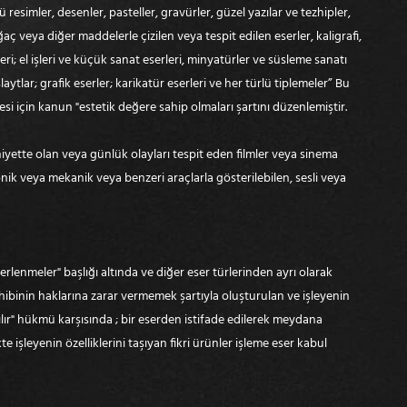
ü resimler, desenler, pasteller, gravürler, güzel yazılar ve tezhipler,
 veya diğer maddelerle çizilen veya tespit edilen eserler, kaligrafi,
eri; el işleri ve küçük sanat eserleri, minyatürler ve süsleme sanatı
slaytlar; grafik eserler; karikatür eserleri ve her türlü tiplemeler” Bu
mesi için kanun "estetik değere sahip olmaları şartını düzenlemiştir.
ahiyette olan veya günlük olayları tespit eden filmler veya sinema
tronik veya mekanik veya benzeri araçlarla gösterilebilen, sesli veya
rlenmeler" başlığı altında ve diğer eser türlerinden ayrı olarak
hibinin haklarına zarar vermemek şartıyla oluşturulan ve işleyenin
lır" hükmü karşısında ; bir eserden istifade edilerek meydana
e işleyenin özelliklerini taşıyan fikri ürünler işleme eser kabul