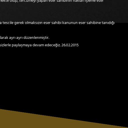
mekte olup, tercümeyi yapan eser sahibinin hakları işleme eser
eya tescile gerek olmaksızın eser sahibi kanunun eser sahibine tanıdığı
arak ayrı ayrı düzenlenmiştir.
sizlerle paylaşmaya devam edeceğiz. 26.02.2015