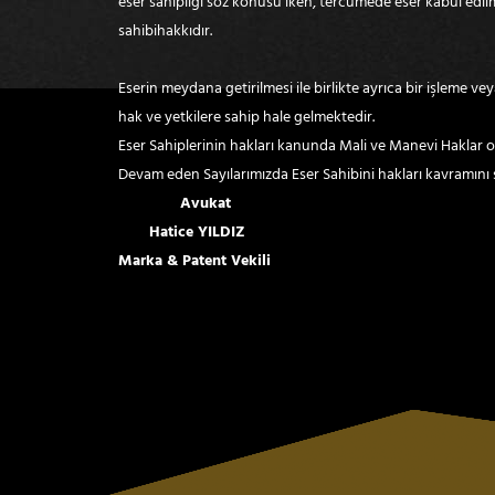
eser sahipliği söz konusu iken, tercümede eser kabul edil
sahibihakkıdır.
Eserin meydana getirilmesi ile birlikte ayrıca bir işleme v
hak ve yetkilere sahip hale gelmektedir.
Eser Sahiplerinin hakları kanunda Mali ve Manevi Haklar ol
Devam eden Sayılarımızda Eser Sahibini hakları kavramını 
Avukat
Hatice YILDIZ
Marka & Patent Vekili