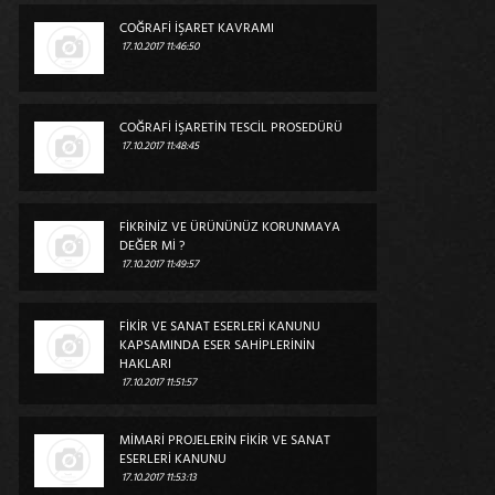
COĞRAFİ İŞARET KAVRAMI
17.10.2017 11:46:50
COĞRAFİ İŞARETİN TESCİL PROSEDÜRÜ
17.10.2017 11:48:45
FİKRİNİZ VE ÜRÜNÜNÜZ KORUNMAYA
DEĞER Mİ ?
17.10.2017 11:49:57
FİKİR VE SANAT ESERLERİ KANUNU
KAPSAMINDA ESER SAHİPLERİNİN
HAKLARI
17.10.2017 11:51:57
MİMARİ PROJELERİN FİKİR VE SANAT
ESERLERİ KANUNU
17.10.2017 11:53:13