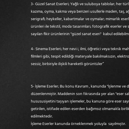
3- Güzel Sanat Eserleri; Yağlı ve suluboya tablolar; her türl
kazıma, oyma, kakma veya benzeri usullerle maden, taş, ağaç
serigrafi; heykeller, kabartmalar ve oymalar; mimarlık eserl
ürünleri ile tekstil, moda tasarımları; fotografik eserler ve 
sayılan fikir ürünlerinin "güzel sanat eseri" kabul edilebil
4- Sinema Eserleri; her nevi i, ilmi, öğretici veya teknik m
filmleri gibi, tespit edildiği materyale bakılmaksızın, elek
sessiz, birbiriyle ilişkili hareketli görüntüler”
5- İşleme Eserler; Bu konu Kavram , kanunda "İşlenme ve de
düzenlenmiştir. Maddenin son fıkrasında yer alan "eser sa
husususiyetini taşıyan işlemeler, bu kanuna göre eser sayı
getirilen, istifade edilen eserden bağımsız olmamakla birlikt
edilmektedir.
İşleme Eserler kanunda örneklenmek yoluyla sayılmıştır.